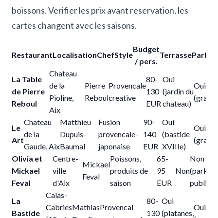
boissons. Verifier les prix avant reservation, les
cartes changent avec les saisons.
Budget
Restaurant
Localisation
Chef
Style
Terrasse
Parkin
/ pers.
Chateau
La Table
80-
Oui
de la
Pierre
Provencale
Oui
de Pierre
130
(jardin du
Pioline,
Reboul
creative
(gratui
Reboul
EUR
chateau)
Aix
Chateau
Matthieu
Fusion
90-
Oui
Le
Oui
de la
Dupuis-
provencale-
140
(bastide
Art
(gratui
Gaude, Aix
Baumal
japonaise
EUR
XVIIIe)
Olivia et
Centre-
Poissons,
65-
Non
Mickael
Mickael
ville
produits de
95
Non
(parking
Feval
Feval
d'Aix
saison
EUR
publics)
Calas-
La
80-
Oui
Cabries
Mathias
Provencal
Oui
Bastide
130
(platanes,