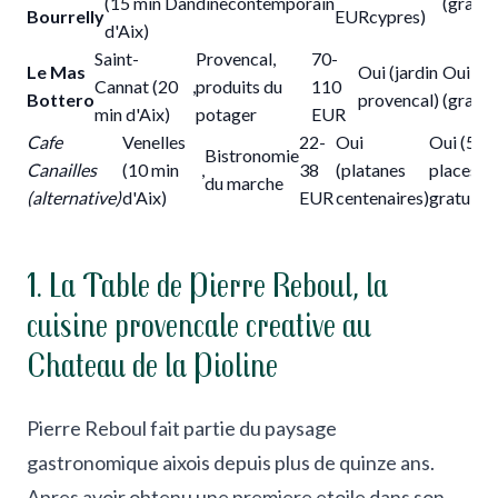
(15 min
Dandine
contemporain
(gratui
Bourrelly
EUR
cypres)
d'Aix)
Saint-
Provencal,
70-
Le Mas
Oui (jardin
Oui
Cannat (20
,
produits du
110
Bottero
provencal)
(gratui
min d'Aix)
potager
EUR
Cafe
Venelles
22-
Oui
Oui (50
Bistronomie
Canailles
(10 min
,
38
(platanes
places
du marche
(alternative)
d'Aix)
EUR
centenaires)
gratuites
1. La Table de Pierre Reboul, la
cuisine provencale creative au
Chateau de la Pioline
Pierre Reboul fait partie du paysage
gastronomique aixois depuis plus de quinze ans.
Apres avoir obtenu une premiere etoile dans son