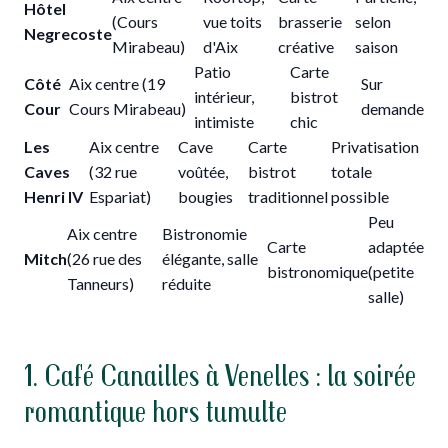
Hôtel
(Cours
vue toits
brasserie
selon
Negrecoste
Mirabeau)
d'Aix
créative
saison
Patio
Carte
Côté
Aix centre (19
Sur
intérieur,
bistrot
Cour
Cours Mirabeau)
demande
intimiste
chic
Les
Aix centre
Cave
Carte
Privatisation
Caves
(32 rue
voûtée,
bistrot
totale
Henri IV
Espariat)
bougies
traditionnel
possible
Peu
Aix centre
Bistronomie
Carte
adaptée
Mitch
(26 rue des
élégante, salle
bistronomique
(petite
Tanneurs)
réduite
salle)
1. Café Canailles à Venelles : la soirée
romantique hors tumulte