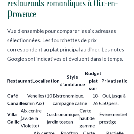
restaurants romantiques à Aix-en-
Provence
Vue d'ensemble pour comparer les six adresses
sélectionnées. Les fourchettes de prix
correspondent au plat principal au dîner. Les notes
Google sont indicatives et évoluent dans le temps.
Budget
Style
Restaurant
Localisation
plat
Privatisation
d'ambiance
soir
Café
Venelles (10
Bistronomique,
18-
Oui, jusqu'à
Canailles
min Aix)
campagne calme
26 €
50 pers.
Aix centre
Carte
Villa
Gastronomique,
Événementiel
(av. de la
haut de
Gallici
jardin toscan
prestige
Violette)
gamme
Aix centre
Rooftop,
Carte
Partielle,